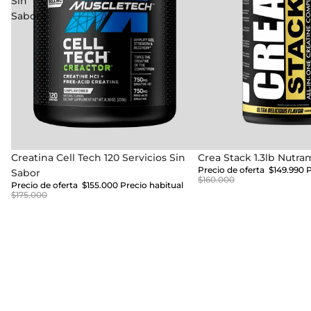
Sin
Sabor
Oferta
Creatina Cell Tech 120 Servicios Sin
Oferta
Crea Stack 1.3lb Nutra
Precio de oferta
$149.990
P
Sabor
$160.000
Precio de oferta
$155.000
Precio habitual
$175.000