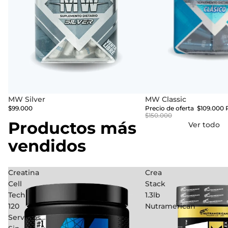
MW Silver
Oferta
MW Classic
$99.000
Precio de oferta
$109.000
$150.000
Productos más
Ver todo
vendidos
Creatina
Crea
Cell
Stack
Tech
1.3lb
120
Nutramerican
Servicios