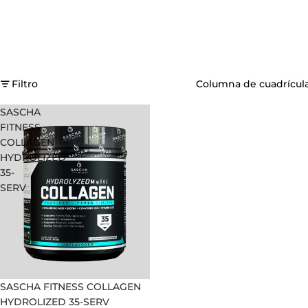
Filtro
Columna de cuadrícul
SASCHA
FITNESS
COLLAGEN
HYDROLIZED
35-
SERV
Oferta
SASCHA FITNESS COLLAGEN
HYDROLIZED 35-SERV