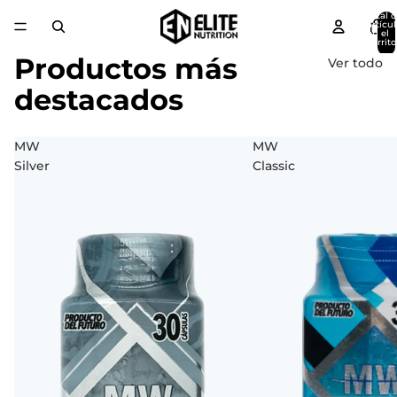
Total 
artícul
en el
carrito
0
Productos más
Ver todo
destacados
MW
MW
Silver
Classic