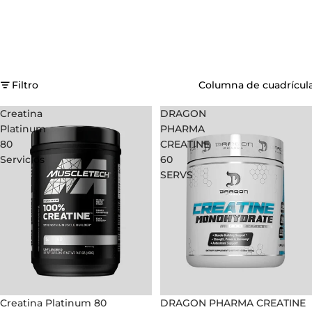
Filtro
Columna de cuadrícul
Creatina
DRAGON
Platinum
PHARMA
80
CREATINE
Servicios
60
SERVS
Oferta
Creatina Platinum 80
Oferta
DRAGON PHARMA CREATINE