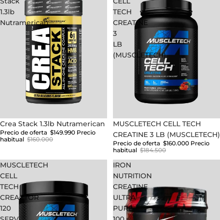
Stack
CELL
1.3lb
TECH
Nutramerican
CREATINE
3
LB
(MUSCLETECH)
Oferta
Crea Stack 1.3lb Nutramerican
Oferta
MUSCLETECH CELL TECH
Precio de oferta
$149.990
Precio
CREATINE 3 LB (MUSCLETECH)
habitual
$160.000
Precio de oferta
$160.000
Precio
habitual
$184.500
MUSCLETECH
IRON
CELL
NUTRITION
TECH
CREATINE
CREACTOR
ULTRA
120
PURE
SERV
100