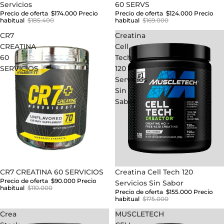
Servicios
60 SERVS
Precio de oferta
$174.000
Precio
Precio de oferta
$124.000
Precio
habitual
$185.400
habitual
$169.000
CR7
Creatina
CREATINA
Cell
60
Tech
SERVICIOS
120
Servicios
Sin
Sabor
Oferta
CR7 CREATINA 60 SERVICIOS
Oferta
Creatina Cell Tech 120
Precio de oferta
$90.000
Precio
Servicios Sin Sabor
habitual
$110.000
Precio de oferta
$155.000
Precio
habitual
$175.000
Crea
MUSCLETECH