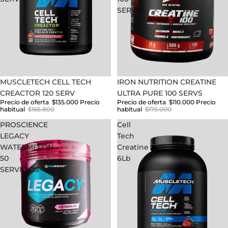
SERVS
Oferta
MUSCLETECH CELL TECH
Oferta
IRON NUTRITION CREATINE
CREACTOR 120 SERV
ULTRA PURE 100 SERVS
Precio de oferta
$135.000
Precio
Precio de oferta
$110.000
Precio
habitual
$165.800
habitual
$175.000
PROSCIENCE
Cell
LEGACY
Tech
WATERMELON
Creatine
50
6Lb
SERVICIOS