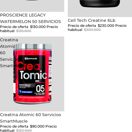
Oferta
PROSCIENCE LEGACY
Oferta
Cell Tech Creatine 6Lb
WATERMELON 50 SERVICIOS
Precio de oferta
$230.000
Precio
Precio de oferta
$130.000
Precio
habitual
$300.000
habitual
$135.600
Creatina
Atomic
60
Servicios
SmartMuscle
Oferta
Creatina Atomic 60 Servicios
SmartMuscle
Precio de oferta
$90.000
Precio
habitual
$120.000