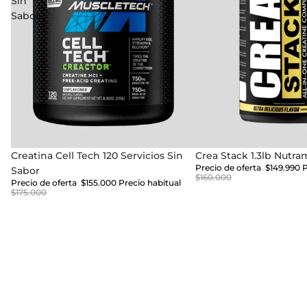
Sin
Sabor
Oferta
Creatina Cell Tech 120 Servicios Sin
Oferta
Crea Stack 1.3lb Nutra
Precio de oferta
$149.990
P
Sabor
$160.000
Precio de oferta
$155.000
Precio habitual
$175.000