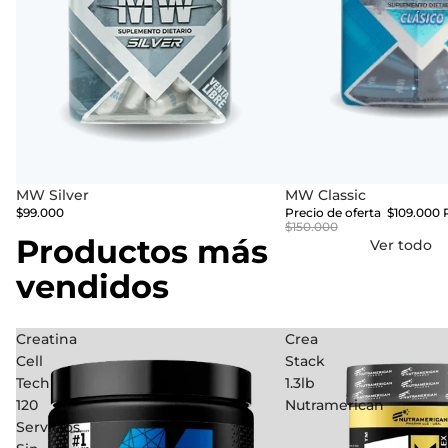
MW Silver
Oferta
MW Classic
$99.000
Precio de oferta
$109.000
$150.000
Productos más
Ver todo
vendidos
Creatina
Crea
Cell
Stack
Tech
1.3lb
120
Nutramerican
Servicios